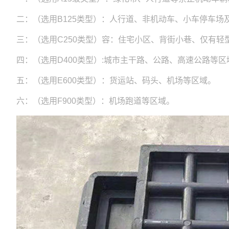
二：（选用B125类型）：人行道、非机动车、小车停车场
三：（选用C250类型）容：住宅小区、背街小巷、仅有轻
四：（选用D400类型）:城市主干路、公路、高速公路
五：（选用E600类型）：货运站、码头、机场等区域。
六：（选用F900类型）：机场跑道等区域。