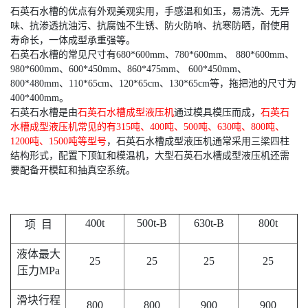
石英石水槽的优点有外观美观实用，手感温和如玉，易清洗、无异
味、抗渗透抗油污、抗腐蚀不生锈、防火防响、抗寒防晒，耐使用
寿命长，一体成型承重强等。
石英石水槽的常见尺寸有680*600mm、780*600mm、 880*600mm、
980*600mm、600*450mm、860*475mm、 600*450mm、
800*480mm、110*65cm、120*65cm、130*65cm等，拖把池的尺寸为
400*400mm。
石英石水槽是由
石英石水槽成型液压机
通过模具模压而成，
石英石
水槽成型液压机常见的有315吨、400吨、500吨、630吨、800吨、
1200吨、1500吨等型号
，石英石水槽成型液压机通常采用三梁四柱
结构形式，配置下顶缸和模温机，大型石英石水槽成型液压机还需
要配备开模缸和抽真空系统。
400t
500t-B
630t-B
800t
项 目
液体最大
25
25
25
25
压力MPa
滑块行程
800
800
900
900