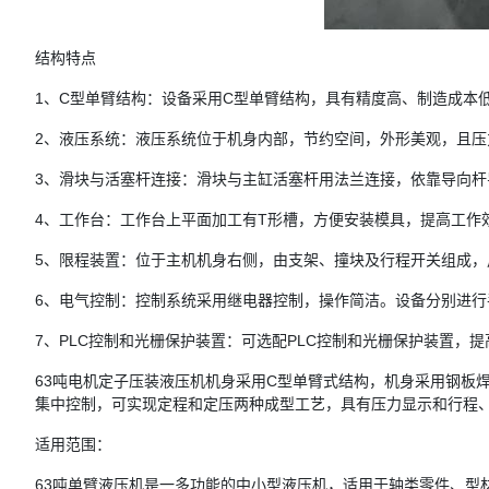
结构特点
1、C型单臂结构：设备采用C型单臂结构，具有精度高、制造成本
2、液压系统：液压系统位于机身内部，节约空间，外形美观，且压
3、滑块与活塞杆连接：滑块与主缸活塞杆用法兰连接，依靠导向
4、工作台：工作台上平面加工有T形槽，方便安装模具，提高工作
5、限程装置：位于主机机身右侧，由支架、撞块及行程开关组成
6、电气控制：控制系统采用继电器控制，操作简洁。设备分别进
7、PLC控制和光栅保护装置：可选配PLC控制和光栅保护装置，
63吨电机定子压装液压机机身采用C型单臂式结构，机身采用钢板
集中控制，可实现定程和定压两种成型工艺，具有压力显示和行程
适用范围：
63吨单臂液压机是一多功能的中小型液压机，适用于轴类零件、型