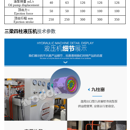
油泵排量 mL/r
40
63
126
126
126
Oil pump displacement
顶出力 t
50
50
100
100
100
Ejection force
顶出行程 mm
250
250
300
300
350
Ejection stroke
三梁四柱液压机
技术参数