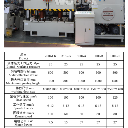
项目
200t-CK
315t-B
500t-A
500t-B
500t-C
Project
液体最大工作压力 Mpa
25
25
25
25
25
Liquid working pressure
滑块有效行程 mm
600
500
600
600
800
Slider effective stroke
最大开口高度 mm
1000
800
1000
1000
1500
Maximum opening height
工作台尺寸 mm
1000*1000
800*800
1000*1000
1500*1500
2500*1400
working desk size
空程下行速度 mm/s
100
100
100
100
120
Dead speed
工作速度 mm/s
6-12
6-12
6-15
6-15
8-12
Speed of work
回程速度 mm/s
100
60
80
80
80
Return speed
电机功率 KW
7.5
15
37
37
37
Motor Power