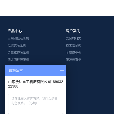
产品中心
客户案例
三梁四柱液压机
复合材料类
框架式液压机
粉末冶金类
金属拉伸液压机
金属成型类
四梁四柱液压机
压装校直类
单柱液压机
请您留言
龙门液压机
钢木门压花机
山东沃达重工机床有限公司189632
22388
卧式液压机
冲床
钢丝缠绕液压机