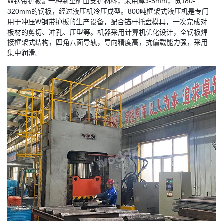
W钢带护板是一种新型矿山支护材料，采用厚3-5mm，宽180-
320mm的钢板，经过液压机冷压成型。800吨框架式液压机是专门
用于冲压W钢带护板的生产设备，配合锚杆托盘模具，一次完成对
板材的剪切、冲孔、压型等。机器采用计算机优化设计，全钢板焊
接框架式结构，四角八面导轨，导向精度高，抗偏载能力强，采用
集中润滑。