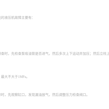
见的液压机故障主要有：
排查时，先检查泵吸油管是否进气，然后多次上下运动并加压；然后立柱
最大不大于1MPa。
修时，先观察缸口，发现漏油放气，然后调整压力检查阀口。