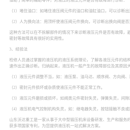
借助于简单的辅助零件，对液压的液压元件是否有故障进行诊断：
（1）堵住油口：如堵住液压阀元件的油口和油缸油口，可以诊断出
（2）人为换向法：用顶杆使液压阀元件换向，可诊断出换向阀是否
这种方法可以在不拆解部件的情况下来诊断液压元件是否有故障，
密封等故障具有很好的实用性。
3、经验法
检修人员通过掌握的液压机的液压系统理论，了解各液压元件的结
速作出正确诊断。归纳起来，液压机一般产生的故障部位及其原因
（1）液压元件调整不当，如：液压泵、油马达、顺序阀、方向阀
（2）密封元件损坏或杂质使液压元件不能正常工作。
（3）液压元件磨损或损坏，如阀类元件密封失灵，弹簧失灵，间隙
（4）液压机电气控制机构失灵，如：继电器失灵，按钮接触不良或
山东沃达重工
是一家从事于大中型锻压机床设备研发、生产和服务
获多项国家专利，为您提供液压机一站式解决方案。