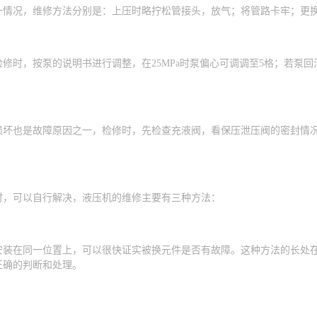
一情况，维修方法分别是：上压时略拧松管接头，放气；将管路卡牢；更
修时，按泵的说明书进行调整，在25MPa时泵偏心可调调至5格；若泵回
损坏也是故障原因之一，检修时，先检查充液阀，看保压泄压阀的密封情
时，可以自行解决，液压机的维修主要有三种方法：
安装在同一位置上，可以很快证实被换元件是否有故障。这种方法的长处
正确的判断和处理。