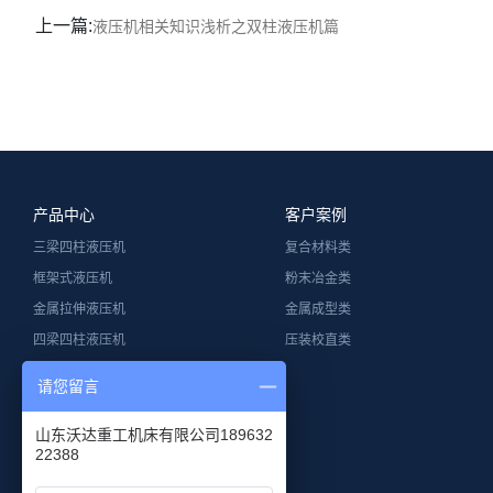
上一篇:
液压机相关知识浅析之双柱液压机篇
产品中心
客户案例
三梁四柱液压机
复合材料类
框架式液压机
粉末冶金类
金属拉伸液压机
金属成型类
四梁四柱液压机
压装校直类
单柱液压机
请您留言
龙门液压机
钢木门压花机
山东沃达重工机床有限公司189632
22388
卧式液压机