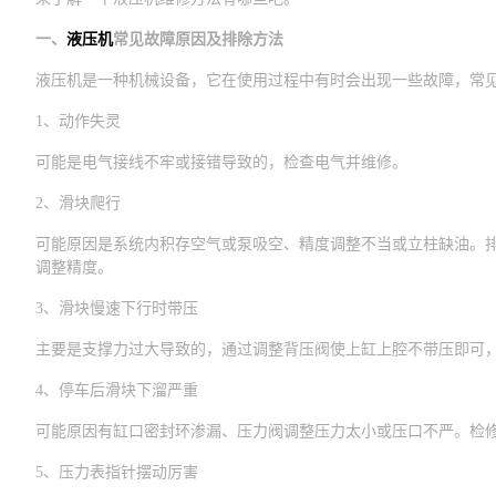
一、
液压机
常见故障原因及排除方法
液压机是一种机械设备，它在使用过程中有时会出现一些故障，常
1、动作失灵
可能是电气接线不牢或接错导致的，检查电气并维修。
2、滑块爬行
可能原因是系统内积存空气或泵吸空、精度调整不当或立柱缺油。
调整精度。
3、滑块慢速下行时带压
主要是支撑力过大导致的，通过调整背压阀使上缸上腔不带压即可，
4、停车后滑块下溜严重
可能原因有缸口密封环渗漏、压力阀调整压力太小或压口不严。检
5、压力表指针摆动厉害