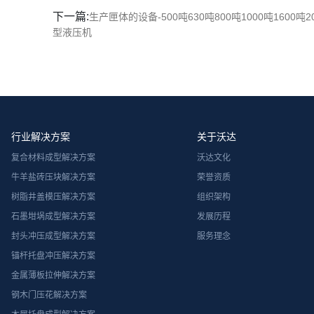
下一篇:
生产匣体的设备-500吨630吨800吨1000吨1600吨
型液压机
行业解决方案
关于沃达
复合材料成型解决方案
沃达文化
牛羊盐砖压块解决方案
荣誉资质
树脂井盖模压解决方案
组织架构
石墨坩埚成型解决方案
发展历程
封头冲压成型解决方案
服务理念
锚杆托盘冲压解决方案
金属薄板拉伸解决方案
钢木门压花解决方案