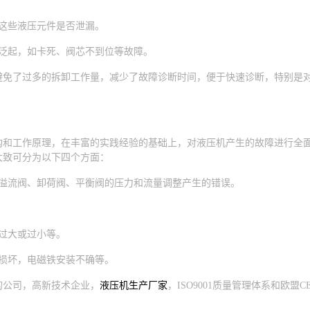
这些液压元件是否泄漏。
泛起，如卡死、阀芯不到位等故障。
避免了过多的拆卸工作量，减少了故障诊断时间，便于快速诊断，特别是
构和工作原理，在丰富的实践经验的基础上，对液压机产生的故障进行全
大致可分为以下四个方面：
、溢流阀、卸荷阀、平衡阀的压力和流量调整产生的错误。
过大或过小等。
损坏，电磁铁安装不确等。
的公司，高新技术企业，
液压机生产厂家
，ISO9001质量管理体系和欧盟