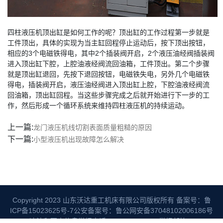
四柱液压机顶出缸是如何工作的呢？顶出缸的工作过程第一步就是
工件顶出，具体的实现为当主缸回程停止运动后，按下顶出按钮，
相应的3个电磁铁得电，其中2个插装阀开启，2个液压油经阀插装阀
进入顶出缸下腔，上腔油液经阀流回油箱，工件顶出。第二个步骤
就是顶出缸退回，先按下退回按钮，电磁铁失电，另外几个电磁铁
得电，插装阀开启，液压油经阀进入顶出缸上腔，下腔油液经阀流
回油箱，顶出缸回程。当这些步骤完成之后就开始进行下一步的工
作，然后形成一个循环系统来维持四柱液压机的持续运动。
上一篇:
龙门液压机线切割表面质量粗糙的原因
下一篇:
小型液压机出现故障怎么解决
Copyright 2023 山东沃达重工机床有限公司版权所有
备案号：鲁
ICP备15023625号-7
公安备案号：鲁公网安备37048102006186号
违法和不良信息举报电话：06325992067 举报邮箱：