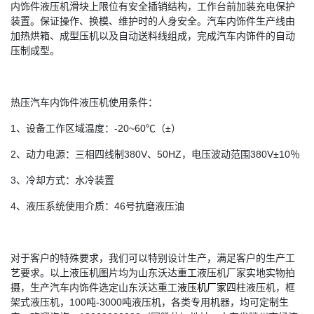
内饰件液压机滑块上限位有安全插销结构，工作台前加装充电保护
装置。保证操作、换模、维护时的人身安全。汽车内饰件生产线由
加热烘箱、成型压机以及自动送料线组成，完成汽车内饰件的自动
压制成型。
热压汽车内饰件液压机使用条件：
1、设备工作区域温度：-20~60℃（±）
2、动力电源：三相四线制380V、50HZ，电压波动范围380V±10％
3、冷却方式：水冷装置
4、液压系统使用介质：46号抗磨液压油
对于客户的特殊要求，我们可以特别设计生产，满足客户的生产工
艺要求。以上液压机图片均为山东沃达重工液压机厂家实地实物拍
摄，生产汽车内饰件选定山东沃达重工
液压机厂家
四柱液压机，框
架式液压机，100吨-3000吨液压机，各类专用机器，均可定制生