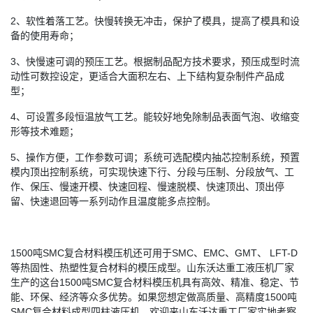
2、软性着落工艺。快慢转换无冲击，保护了模具，提高了模具和设
备的使用寿命；
3、快慢速可调的预压工艺。根据制品配方技术要求，预压成型时流
动性可数控设定，更适合大面积左右、上下结构复杂制件产品成
型；
4、可设置多段恒温放气工艺。能较好地免除制品表面气泡、收缩变
形等技术难题；
5、操作方便，工作参数可调；系统可选配模内抽芯控制系统，预置
模内顶出控制系统，可实现快速下行、分段与压制、分段放气、工
作、保压、慢速开模、快速回程、慢速脱模、快速顶出、顶出停
留、快速退回等一系列动作且温度能多点控制。
1500吨SMC复合材料模压机还可用于SMC、EMC、GMT、 LFT-D
等热固性、热塑性复合材料的模压成型。山东沃达重工液压机厂家
生产的这台1500吨SMC复合材料模压机具有高效、精准、稳定、节
能、环保、经济等众多优势。如果您想定做高质量、高精度1500吨
SMC复合材料成型四柱液压机，欢迎来山东沃达重工厂家实地考察