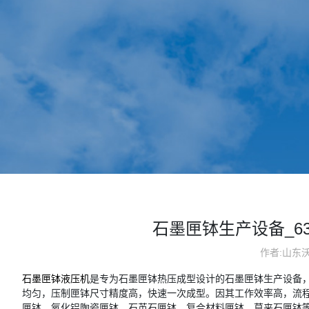
石墨匣钵生产设备_63
作者:山东
石墨匣钵液压机
是专为石墨匣钵热压成型设计的石墨匣钵生产设备
均匀，压制匣钵尺寸精度高，快速一次成型。因其工作效率高，流
匣钵、氧化铝陶瓷匣钵、石英石匣钵、复合材料匣钵、莫来石匣钵