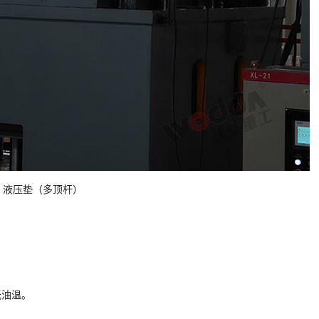
液压垫（多顶杆）
低油温。