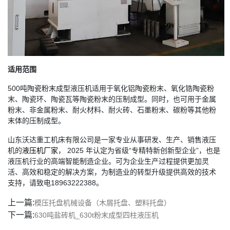
适用范围
500吨陶瓷粉末成型液压机适用于氧化铝陶瓷粉末、氧化锆陶瓷粉
末、陶瓷环、陶瓷瓦等陶瓷粉末的压制成型。同时，也可用于金属
粉末、非金属粉末、耐火材料、耐火砖、石墨粉末、碳粉等其他粉
末体的压制成型。
山东沃达重工机床有限公司是一家专业从事研发、生产、销售液压
机的
液压机厂家
， 2025 年认定为省级“专精特新创新型企业”，也是
液压机行业的高端智能制造企业。可为企业生产过程提供更加灵
活、高效和稳定的解决方案，为制造业的转型升级提供高效的技术
支持，请致电18963222388。
上一篇:
模压托盘机械设备（木屑托盘、塑料托盘）
下一篇:
630吨盐砖机_630t粉末成型四柱液压机