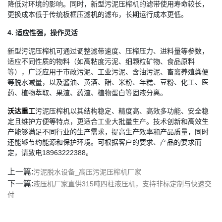
降低对环境的影响。同时，新型污泥压榨机的滤带使用寿命较长，
更换成本低于传统板框压滤机的滤布，长期运行成本更低。
4. 适应性强，操作灵活
新型污泥压榨机可通过调整滤带速度、压榨压力、进料量等参数，
适应不同性质的物料（如高粘度污泥、细颗粒矿物、食品原料
等），广泛应用于市政污泥、工业污泥、含油污泥、畜禽养殖粪便
等脱水减量，以及酱油、黄酒、醋、米粉、年糕、豆粉、化工、医
药、植物萃取、果渣、药渣、植物蛋白等固液分离。
沃达重工
污泥压榨机以其结构稳定、精度高、高效多功能、安全稳
定且维护方便等特点，更适合工业大批量生产。技术创新和高效生
产能够满足不同行业的生产需求，提高生产效率和产品质量，同时
还能够节约能源和保护环境。可根据客户的要求、产品的要求而
定，请致电18963222388。
上一篇:
污泥脱水设备_高压污泥压榨机厂家
下一篇:
液压机厂家直供315吨四柱液压机，支持非标定制与快速交
付