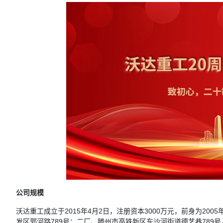
公司规模
沃达重工成立于2015年4月2日，注册资本3000万元，前身为2
发区郭河路789号；二厂、滕州市高铁新区东沙河街道德艺巷789