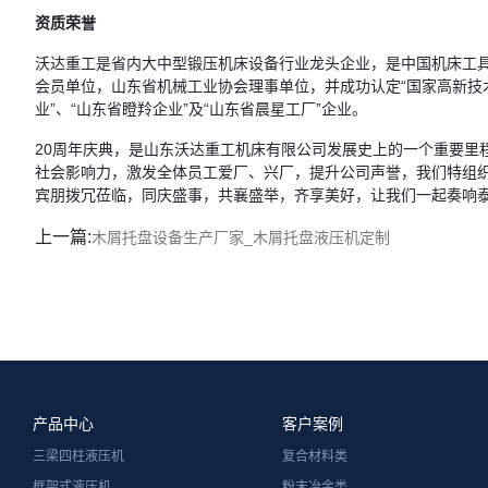
资质荣誉
沃达重工是省内大中型锻压机床设备行业龙头企业，是中国机床工
会员单位，山东省机械工业协会理事单位，并成功认定“国家高新技术
业”、“山东省瞪羚企业”及“山东省晨星工厂”企业。
20周年庆典，是山东沃达重工机床有限公司发展史上的一个重要里
社会影响力，激发全体员工爱厂、兴厂，提升公司声誉，我们特组织
宾朋拨冗莅临，同庆盛事，共襄盛举，齐享美好，让我们一起奏响
上一篇:
木屑托盘设备生产厂家_木屑托盘液压机定制
产品中心
客户案例
三梁四柱液压机
复合材料类
框架式液压机
粉末冶金类