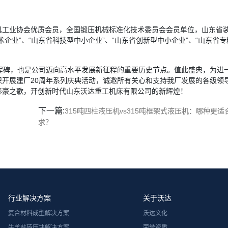
具工业协会优质会员，全国锻压机械标准化技术委员会会员单位，山东省
企业”、“山东省科技型中小企业”、“山东省创新型中小企业”、“山东省
程碑，也是公司迈向高水平发展新征程的重要历史节点。值此盛典，为进
开展建厂20周年系列庆典活动，诚邀所有关心和支持我厂发展的各级领
泰豪之歌，开创新时代山东沃达重工机床有限公司的新辉煌！
下一篇:
315吨四柱液压机vs315吨框架式液压机：哪种更
求？
行业解决方案
关于沃达
复合材料成型解决方案
沃达文化
牛羊盐砖压块解决方案
荣誉资质