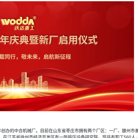
005年创办的中合机械厂。目前在山东省枣庄市拥有两个厂区：一厂、滕州市
号，在江苏省徐州市经济开发区有一所锻压设备研究院，现共有职工560人