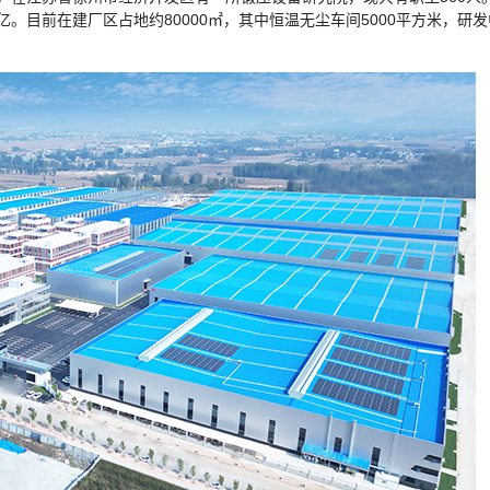
超一亿。目前在建厂区占地约80000㎡，其中恒温无尘车间5000平方米，研