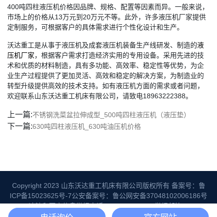
400吨四柱液压机价格因品牌、规格、配置等因素而异。一般来说，
市场上的价格从13万元到20万元不等。此外，许多液压机厂家提供
定制服务，可根据客户的具体需求进行个性化设计和生产。
沃达重工是从事于液压机及成套液压机装备生产线研发、制造的
液
压机厂家
，根据客户需求打造经济实用的专用设备。采用先进的技
术和优质的材料制造，具有多功能、高效率、稳定性等优势，为企
业生产过程提供了更加灵活、高效和稳定的解决方案，为制造业的
转型升级提供高效的技术支持。如有液压机方面的需求或者问题，
欢迎联系山东沃达重工机床有限公司，请致电18963222388。
上一篇:
不锈钢洗菜盆拉伸成型_500吨四柱液压机（液压垫）
下一篇:
630吨四柱液压机_630吨油压机价格
Copyright 2023 山东沃达重工机床有限公司版权所有
备案号：鲁
ICP备15023625号-7
公安备案号：鲁公网安备37048102006186号
违法和不良信息举报电话：06325992067 举报邮箱：
3349807212@qq.com
网站地图