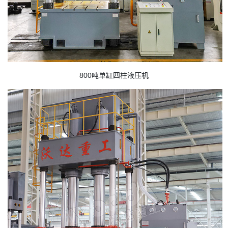
800吨单缸四柱液压机