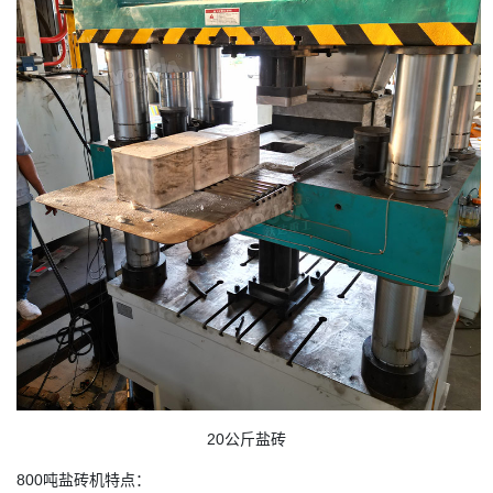
20公斤盐砖
800吨盐砖机特点：